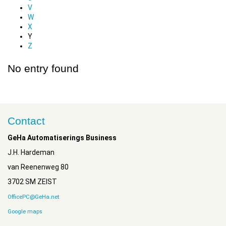
V
W
X
Y
Z
No entry found
Contact
GeHa Automatiserings Business
J.H. Hardeman
van Reenenweg 80
3702 SM ZEIST
OfficePC@GeHa.net
Google maps