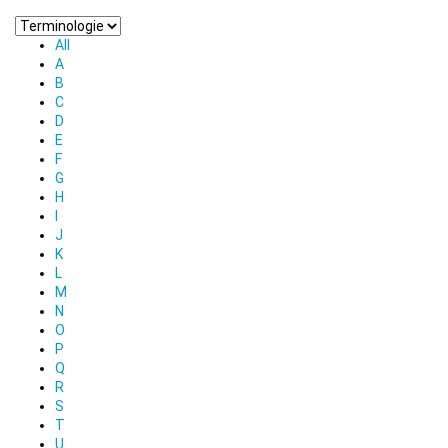
All
A
B
C
D
E
F
G
H
I
J
K
L
M
N
O
P
Q
R
S
T
U