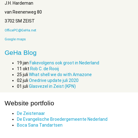
J.H. Hardeman
van Reenenweg 80
3702 SM ZEIST
OfficePC@GeHa.net
Google maps
GeHa Blog
19
jan
Fakevolgens ook groot in Nederland
11
okt
Rob C. de Rooij
25
juli
What shell we do with Amazone
02
juli
Onedrive update juli 2020
01
juli
Glasvezel in Zeist (KPN)
Website portfolio
De Zeistenaar
De Evangelische Broedergemeente Nederland
Boca Sana Tandartsen