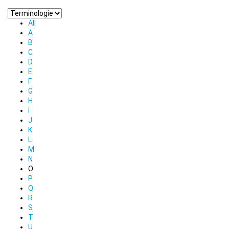
All
A
B
C
D
E
F
G
H
I
J
K
L
M
N
O
P
Q
R
S
T
U