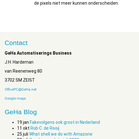
de pixels niet meer kunnen onderscheiden.
Contact
GeHa Automatiserings Business
J.H. Hardeman
van Reenenweg 80
3702 SM ZEIST
OfficePC@GeHa.net
Google maps
GeHa Blog
19
jan
Fakevolgens ook groot in Nederland
11
okt
Rob C. de Rooij
25
juli
What shell we do with Amazone