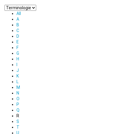
All
A
B
C
D
E
F
G
H
I
J
K
L
M
N
O
P
Q
R
S
T
U