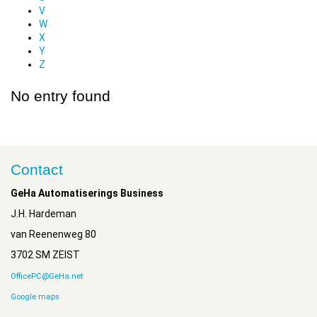
V
W
X
Y
Z
No entry found
Contact
GeHa Automatiserings Business
J.H. Hardeman
van Reenenweg 80
3702 SM ZEIST
OfficePC@GeHa.net
Google maps