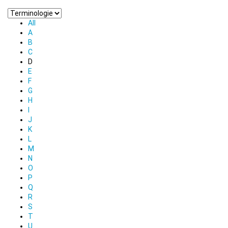
All
A
B
C
D
E
F
G
H
I
J
K
L
M
N
O
P
Q
R
S
T
U