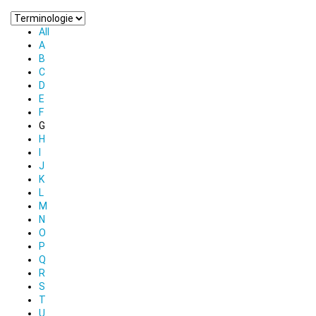
All
A
B
C
D
E
F
G
H
I
J
K
L
M
N
O
P
Q
R
S
T
U