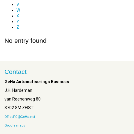
V
W
X
Y
Z
No entry found
Contact
GeHa Automatiserings Business
J.H. Hardeman
van Reenenweg 80
3702 SM ZEIST
OfficePC@GeHa.net
Google maps