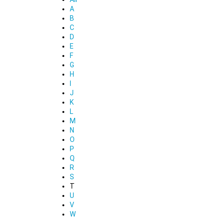
A
B
C
D
E
F
G
H
I
J
K
L
M
N
O
P
Q
R
S
T
U
V
W