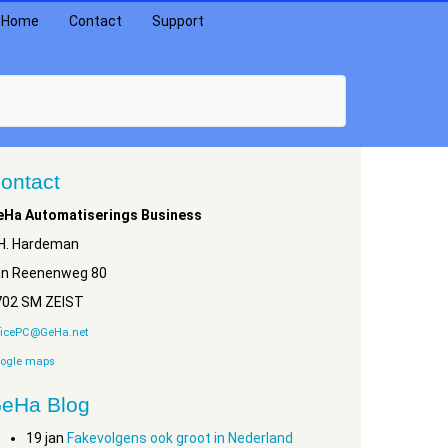
Home
Contact
Support
ontact
eHa Automatiserings Business
.H. Hardeman
an Reenenweg 80
702 SM ZEIST
ficePC@GeHa.net
ogle maps
eHa Blog
19
jan
Fakevolgens ook groot in Nederland