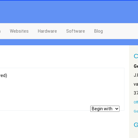
n
Websites
Hardware
Software
Blog
C
G
J
wed)
v
3
Of
Go
G