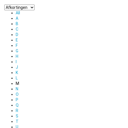
All
A
B
C
D
E
F
G
H
I
J
K
L
M
N
O
P
Q
R
S
T
U