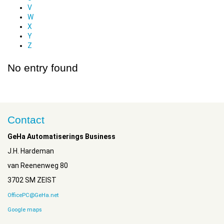
V
W
X
Y
Z
No entry found
Contact
GeHa Automatiserings Business
J.H. Hardeman
van Reenenweg 80
3702 SM ZEIST
OfficePC@GeHa.net
Google maps