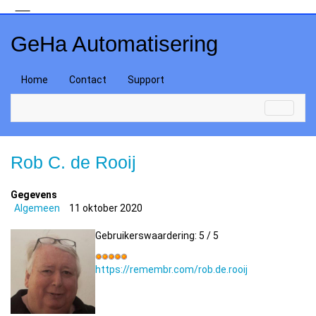
GeHa Automatisering
Home
Contact
Support
Rob C. de Rooij
Gegevens
Algemeen
11 oktober 2020
Gebruikerswaardering:
5
/
5
https://remembr.com/rob.de.rooij