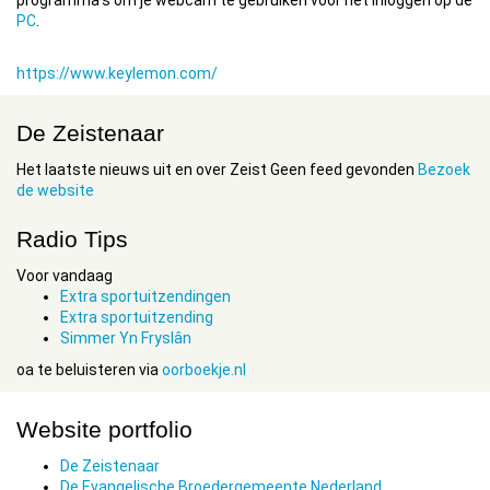
programma's om je webcam te gebruiken voor het inloggen op de
PC
.
https://www.keylemon.com/
De Zeistenaar
Het laatste nieuws uit en over Zeist Geen feed gevonden
Bezoek
de website
Radio Tips
Voor vandaag
Extra sportuitzendingen
Extra sportuitzending
Simmer Yn Fryslân
oa te beluisteren via
oorboekje.nl
Website portfolio
De Zeistenaar
De Evangelische Broedergemeente Nederland