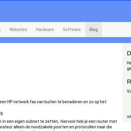
n
Websites
Hardware
Software
Blog
D
He
g
R
V
een HP netwerk fax van buiten te benaderen en zo op het
g.
oa
ur in een eigen subnet te zetten, hiervoor heb je een router met
arateur alleen de noodzakele poorten en protocollen naar die