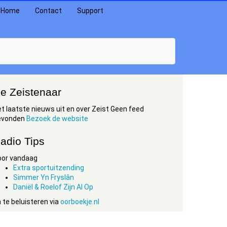
Home
Contact
Support
e Zeistenaar
t laatste nieuws uit en over Zeist Geen feed
evonden
Bezoek de website
adio Tips
oor vandaag
Extra sportuitzending
Simmer Yn Fryslân
Daniël & Roelof Zijn Al Op
 te beluisteren via
oorboekje.nl