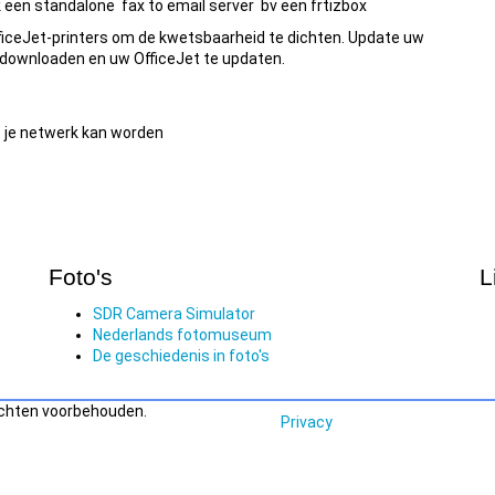
 een standalone fax to email server bv een frtizbox
ficeJet-printers om de kwetsbaarheid te dichten. Update uw
 downloaden en uw OfficeJet te updaten.
t je netwerk kan worden
Foto's
L
SDR Camera Simulator
Nederlands fotomuseum
De geschiedenis in foto's
echten voorbehouden.
Privacy