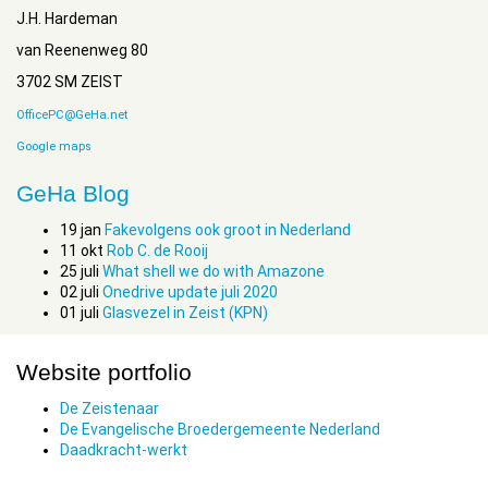
J.H. Hardeman
van Reenenweg 80
3702 SM ZEIST
OfficePC@GeHa.net
Google maps
GeHa Blog
19
jan
Fakevolgens ook groot in Nederland
11
okt
Rob C. de Rooij
25
juli
What shell we do with Amazone
02
juli
Onedrive update juli 2020
01
juli
Glasvezel in Zeist (KPN)
Website portfolio
De Zeistenaar
De Evangelische Broedergemeente Nederland
Daadkracht-werkt