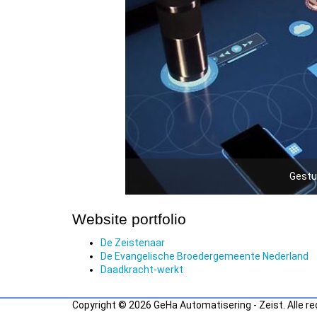
Gestu
Website portfolio
De Zeistenaar
De Evangelische Broedergemeente Nederland
Daadkracht-werkt
Copyright © 2026 GeHa Automatisering - Zeist. Alle r