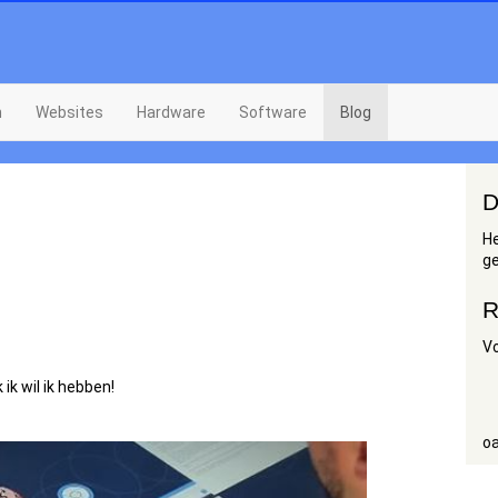
n
Websites
Hardware
Software
Blog
D
He
g
R
V
ik wil ik hebben!
oa