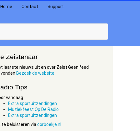
Home
Contact
Support
e Zeistenaar
t laatste nieuws uit en over Zeist Geen feed
evonden
Bezoek de website
adio Tips
oor vandaag
Extra sportuitzendingen
Muziekfeest Op De Radio
Extra sportuitzendingen
 te beluisteren via
oorboekje.nl